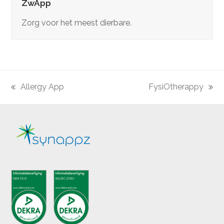
ZwApp
Zorg voor het meest dierbare.
Allergy App
FysiOtherappy
previous
next
post:
post: