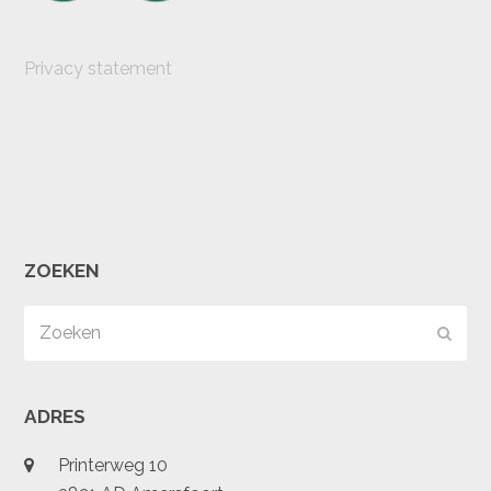
Privacy statement
ZOEKEN
Zoeken
Verz
ADRES
Printerweg 10