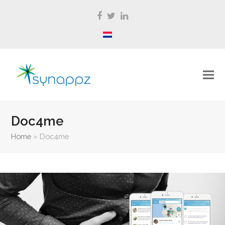
Facebook
Twitter
LinkedIn
Doc4me
Home
»
Doc4me