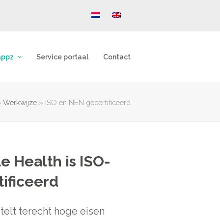
appz
Service portaal
Contact
»
Werkwijze
»
ISO en NEN gecertificeerd
e Health is ISO-
ificeerd
elt terecht hoge eisen