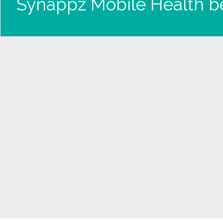
Synappz Mobile Health be