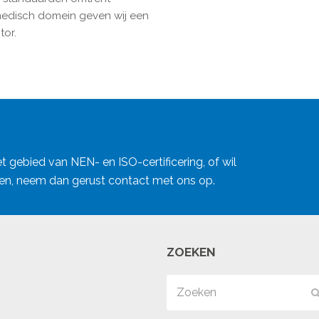
 medisch domein geven wij een
tor.
 gebied van NEN- en ISO-certificering, of wil
ten, neem dan gerust contact met ons op.
ZOEKEN
Zoeken