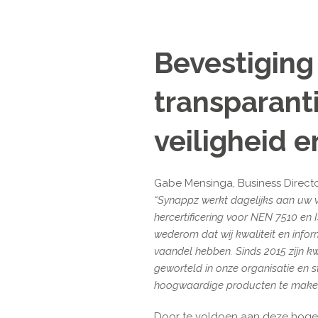
Bevestiging
transparanti
veiligheid e
Gabe Mensinga, Business Director
“Synappz werkt dagelijks aan uw v
hercertificering voor NEN 7510 en 
wederom dat wij kwaliteit en inform
vaandel hebben. Sinds 2015 zijn kw
geworteld in onze organisatie en s
hoogwaardige producten te maken
Door te voldoen aan deze hoge