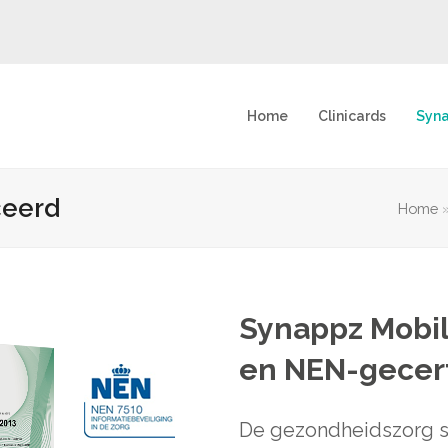
Home
Clinicards
Syn
ceerd
Home
Synappz Mobil
en NEN-gecert
De gezondheidszorg st