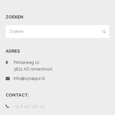
ZOEKEN
Zoeken
Verz
ADRES
Printerweg 10
3821 AD Amersfoort
info@synappz.nl
CONTACT:
+31 6 417 481 04