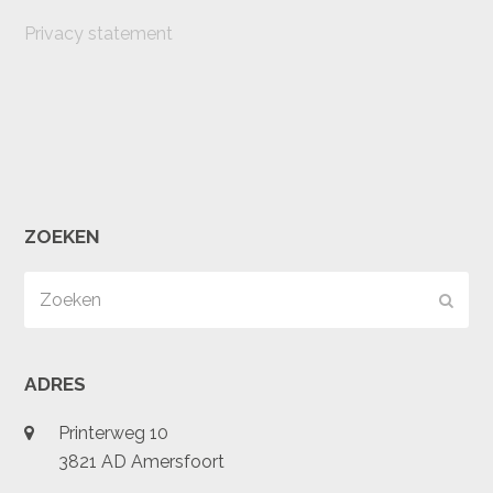
Privacy statement
ZOEKEN
Zoeken
Verz
ADRES
Printerweg 10
3821 AD Amersfoort