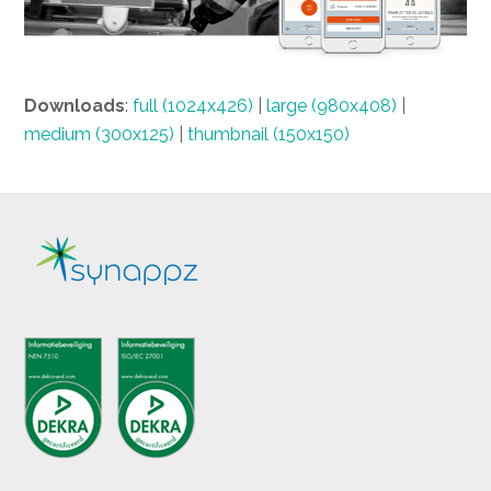
Downloads
:
full (1024x426)
|
large (980x408)
|
medium (300x125)
|
thumbnail (150x150)