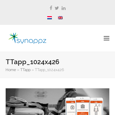
Facebook
Twitter
LinkedIn
TTapp_1024x426
Home
»
TTapp
»
TTapp_1024x426