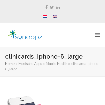
Facebook
Twitter
LinkedIn
clinicards_iphone-6_large
Home
»
Medische Apps
»
Mobile Health
»
clinicards_iphone-
6_large