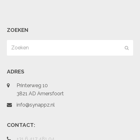
ZOEKEN
Zoeken
Verz
ADRES
Printerweg 10
3821 AD Amersfoort
info@synappz.nl
CONTACT:
+31 6 417 481 04