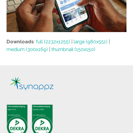
Downloads
:
full (2232x1255)
|
large (980x551)
|
medium (300x169)
|
thumbnail (150x150)