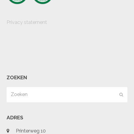
Privacy statement
ZOEKEN
Zoeken
Verz
ADRES
Printerweg 10