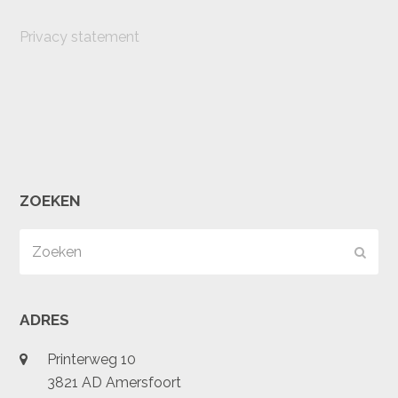
Privacy statement
ZOEKEN
Zoeken
Verz
ADRES
Printerweg 10
3821 AD Amersfoort