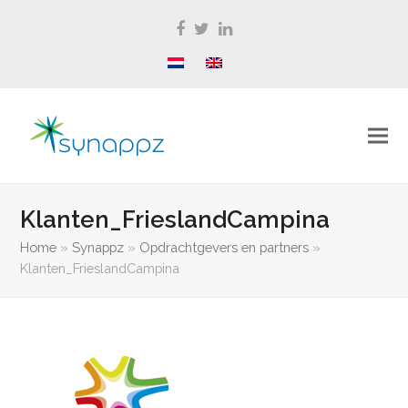
Facebook
Twitter
LinkedIn
Klanten_FrieslandCampina
Home
»
Synappz
»
Opdrachtgevers en partners
»
Klanten_FrieslandCampina