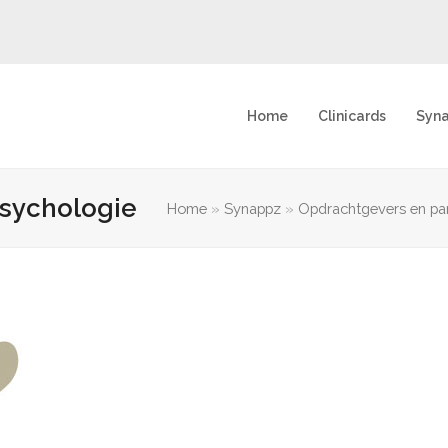
Home
Clinicards
Syn
sychologie
Home
»
Synappz
»
Opdrachtgevers en pa