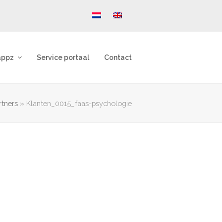
appz
Service portaal
Contact
rtners
»
Klanten_0015_faas-psychologie