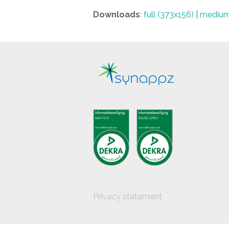
Downloads
:
full (373x156)
|
medium
Privacy statement