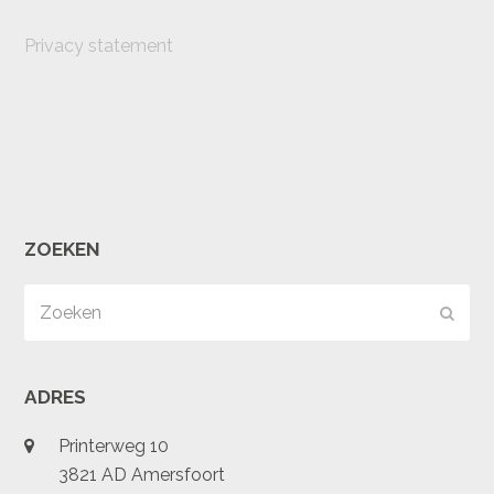
Privacy statement
ZOEKEN
Zoeken
Verz
ADRES
Printerweg 10
3821 AD Amersfoort