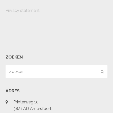
Privacy statement
ZOEKEN
Zoeken
Verz
ADRES
Printerweg 10
3821 AD Amersfoort