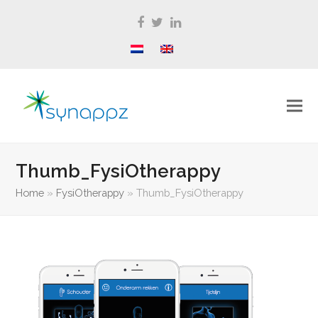
Facebook
Twitter
LinkedIn
Thumb_FysiOtherappy
Home
»
FysiOtherappy
»
Thumb_FysiOtherappy