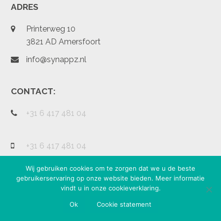
ADRES
Printerweg 10
3821 AD Amersfoort
info@synappz.nl
CONTACT:
+31 6 417 481 04
+31 6 417 481 04
Wij gebruiken cookies om te zorgen dat we u de beste
gebruikerservaring op onze website bieden. Meer informatie
vindt u in onze cookieverklaring.
Ok
Cookie statement
Handcrafted with love by Synappz Mobile Health ©2019.