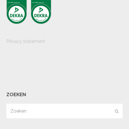
Privacy statement
ZOEKEN
Zoeken
Verz