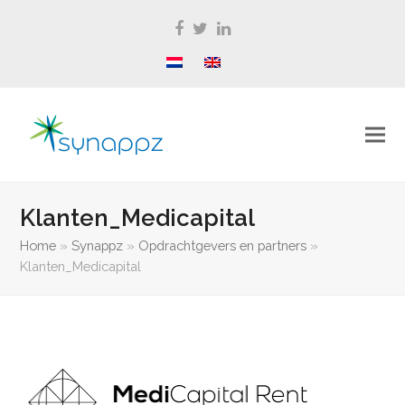
Facebook
Twitter
LinkedIn
Klanten_Medicapital
Home
»
Synappz
»
Opdrachtgevers en partners
»
Klanten_Medicapital