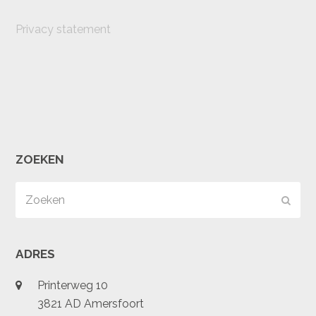
Privacy statement
ZOEKEN
Zoeken
Verz
ADRES
Printerweg 10
3821 AD Amersfoort