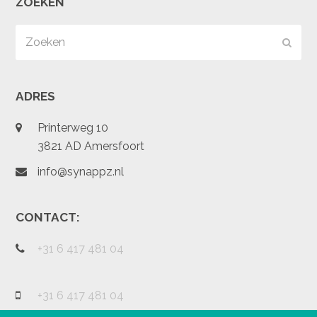
ZOEKEN
Zoeken
Verz
ADRES
Printerweg 10
3821 AD Amersfoort
info@synappz.nl
CONTACT:
+31 6 417 481 04
+31 6 417 481 04