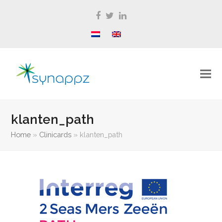
Facebook
Twitter
LinkedIn
klanten_path
Home
»
Clinicards
»
klanten_path