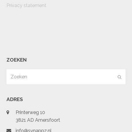
Privacy statement
ZOEKEN
Zoeken
Verz
ADRES
Printerweg 10
3821 AD Amersfoort
info@synappz.nl