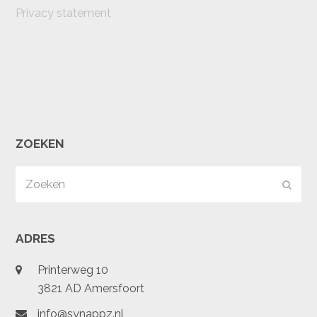
Privacy statement
ZOEKEN
Zoeken
Verz
ADRES
Printerweg 10
3821 AD Amersfoort
info@synappz.nl