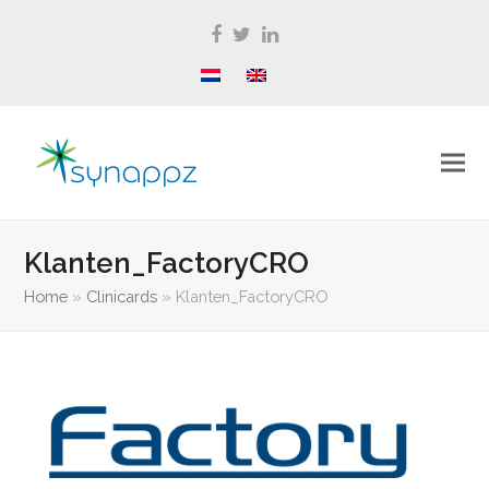
Facebook
Twitter
LinkedIn
Klanten_FactoryCRO
Home
»
Clinicards
»
Klanten_FactoryCRO